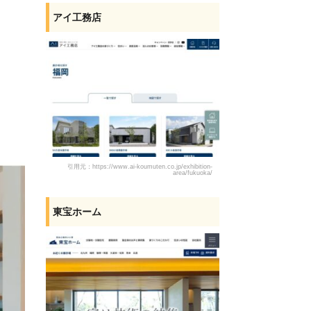
アイ工務店
引用元：https://www.ai-koumuten.co.jp/exhibition-
area/fukuoka/
東宝ホーム