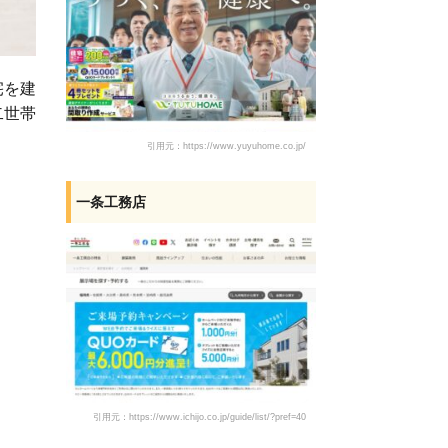
宅を建
二世帯
引用元：https://www.yuyuhome.co.jp/
一条工務店
引用元：https://www.ichijo.co.jp/guide/list/?pref=40